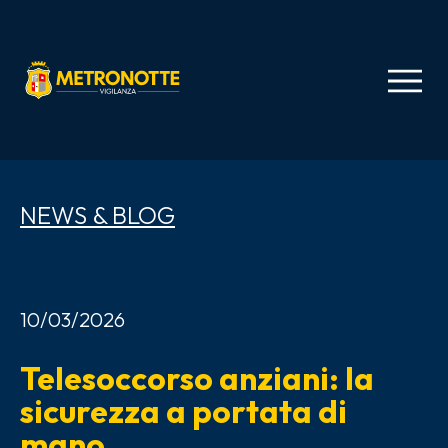
NEWS & BLOG
10/03/2026
0
è
Telesoccorso anziani: la
V
sicurezza a portata di
c
mano
n