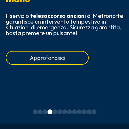
Il servizio
telesoccorso anziani
di Metronotte
L
garantisce un intervento tempestivo in
ri
situazioni di emergenza. Sicurezza garantita,
me
basta premere un pulsante!
ac
M
Approfondisci