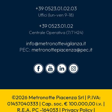
+39 0523.01.02.03
Uffici (lun-ven 9-18)
+39 0523.01.02
Centrale Operativa (7/7 H24)
info@metronottevigilanza.it
PEC:
metronottepiacenza@pec.it
©2026 Metronotte Piacenza Srl | P.IVA:
01457040333 | Cap. soc. € 100.000,00 i.v. |
R.E.A. PC -164053 |
Privacy Policy
|