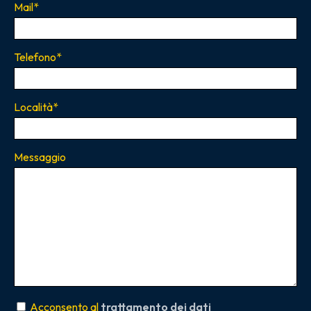
Mail
*
Telefono
*
Località
*
Messaggio
Acconsento al
trattamento dei dati