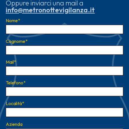
Oppure inviarci una mail a
info@metronottevigilanza.it
Nome
*
Cognome
*
Mail
*
Telefono
*
Località
*
Azienda