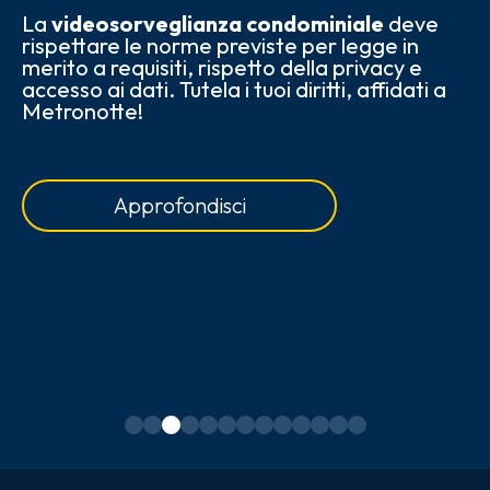
La
videosorveglianza condominiale
deve
rispettare le norme previste per legge in
Il
merito a requisiti, rispetto della privacy e
ga
accesso ai dati. Tutela i tuoi diritti, affidati a
si
Metronotte!
ba
Approfondisci
a
le